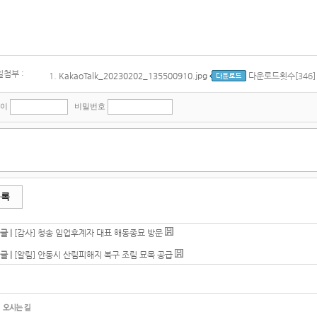
첨부 :
1.
KakaoTalk_20230202_135500910.jpg
다운로드횟수[346]
쓴이
비밀번호
목록
글 |
[감사] 청송 임업후계자 대표 해동종묘 방문
글 |
[알림] 안동시 산림피해지 복구 조림 묘목 공급