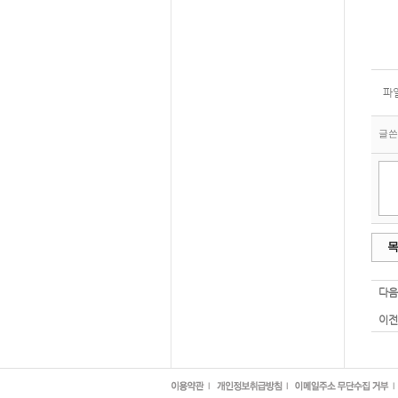
파일
글
다음
이전