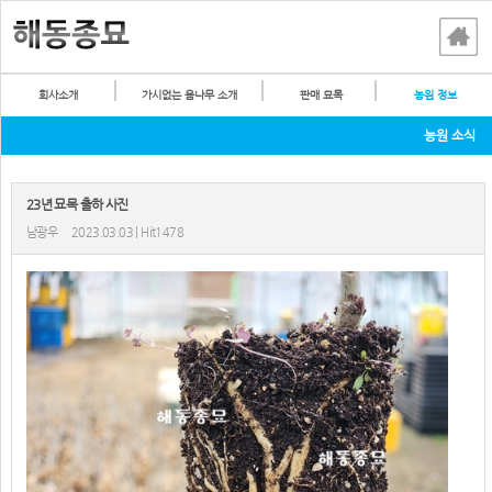
회사소개
가시없는 음나무 소개
판매 묘목
농원 정보
농원 소식
23년 묘목 출하 사진
남광우
2023.03.03 | Hit1478